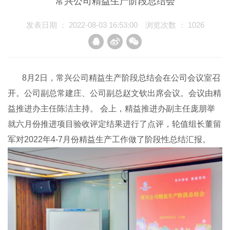
常兴公司精益生产阶段总结会
新闻资讯
发表日期 ： 2022-08-03 16:53:00
浏览次数 ：
1026
在线预订
8月2日，常兴公司精益生产阶段总结会在公司会议室召
联系我们
开。公司副总常建庄、公司副总赵文钦出席会议。会议由精
EN
益推进办主任陈洁主持
。
会上，
精益推进办副主任庞朋举
就六月份推进项目验收评定结果进行了点评，轮值组长董留
中文
军对2022年4-7月份精益生产工作做了阶段性总
结汇报
。